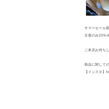
サマーセール
古着のみ20%
ご来店お待ち
商品に関して
【インスタ】
h