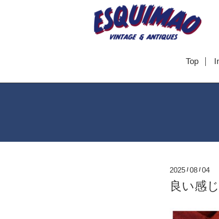
Top
I
2025
08
04
/
/
良い感