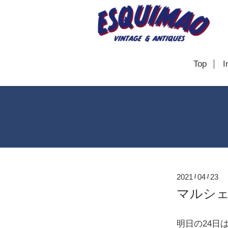
Top
I
2021
04
23
/
/
マルシ
明日の24日